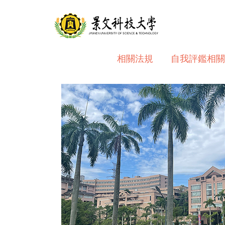
跳
到
主
要
內
相關法規
自我評鑑相關
容
區